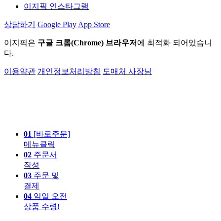
이지픽 인스타그램
상담하기
Google Play
App Store
이지픽은
구글 크롬(Chrome) 브라우저
에 최적화 되어있습니
다.
이용약관
개인정보처리방침
도매처 사장님
01
[바로주문]
메뉴클릭
02
주문서
작성
03
주문 및
결제
04
익일 오전
상품 수령!