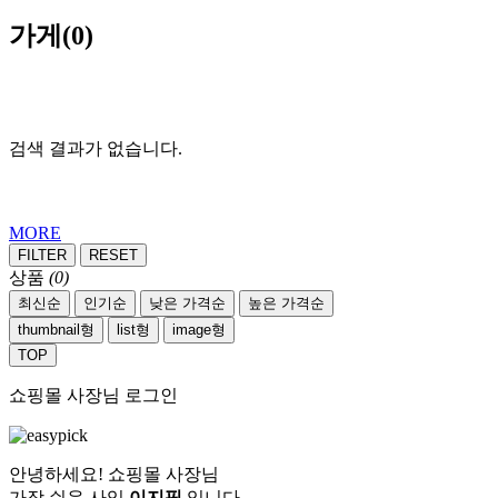
가게
(0)
검색 결과가 없습니다.
MORE
FILTER
RESET
상품
(0)
최신순
인기순
낮은 가격순
높은 가격순
thumbnail형
list형
image형
TOP
쇼핑몰 사장님 로그인
안녕하세요! 쇼핑몰 사장님
가장 쉬운 사입
이지픽
입니다.