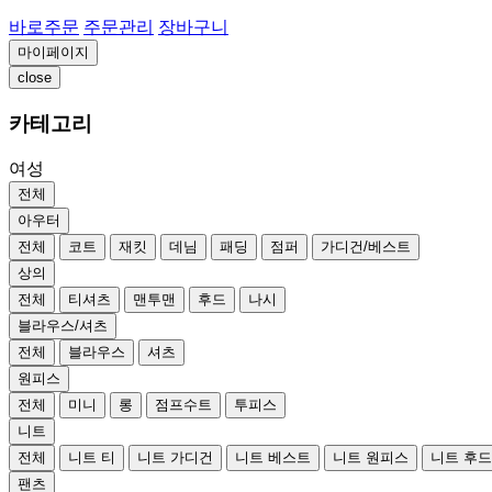
바로주문
주문관리
장바구니
마이페이지
close
카테고리
여성
전체
아우터
전체
코트
재킷
데님
패딩
점퍼
가디건/베스트
상의
전체
티셔츠
맨투맨
후드
나시
블라우스/셔츠
전체
블라우스
셔츠
원피스
전체
미니
롱
점프수트
투피스
니트
전체
니트 티
니트 가디건
니트 베스트
니트 원피스
니트 후
팬츠