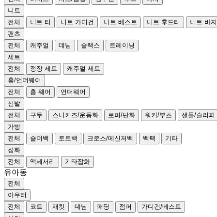
니트
전체
니트 티
니트 가디건
니트 베스트
니트 후드티
니트 바지
팬츠
전체
캐주얼
데님
슬랙스
트레이닝
세트
전체
정장 세트
캐주얼 세트
홈/언더웨어
전체
홈 웨어
언더웨어
신발
전체
구두
스니커즈/운동화
로퍼/단화
워커/부츠
샌들/슬리퍼
가방
전체
숄더백
토트백
크로스/메신저백
백팩
기타
잡화
전체
액세서리
기타잡화
유아동
전체
아우터
전체
코트
재킷
데님
패딩
점퍼
가디건/베스트