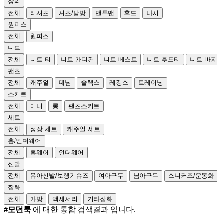
상의
전체
티셔츠
셔츠/남방
맨투맨
후드
나시
원피스
전체
원피스
니트
전체
니트 티
니트 가디건
니트 베스트
니트 후드티
니트 바지
팬츠
전체
캐주얼
데님
슬랙스
레깅스
트레이닝
스커트
전체
미니
롱
팬츠스커트
세트
전체
정장 세트
캐주얼 세트
홈/언더웨어
전체
홈웨어
언더웨어
신발
전체
유아신발/보행기슈즈
여아구두
남아구두
스니커즈/운동화
잡화
전체
가방
액세서리
기타잡화
#모던룩
에 대한 통합 검색결과 입니다.