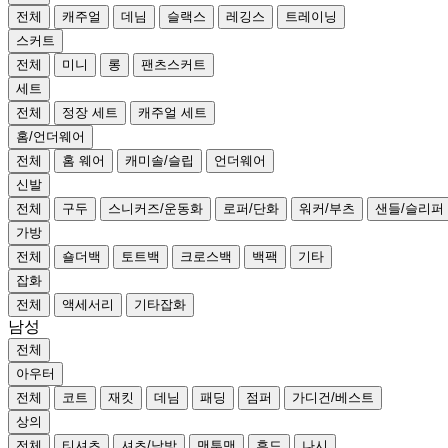
전체
캐주얼
데님
슬랙스
레깅스
트레이닝
스커트
전체
미니
롱
팬츠스커트
세트
전체
정장 세트
캐주얼 세트
홈/언더웨어
전체
홈 웨어
캐미솔/슬립
언더웨어
신발
전체
구두
스니커즈/운동화
로퍼/단화
워커/부츠
샌들/슬리퍼
가방
전체
숄더백
토트백
크로스백
백팩
기타
잡화
전체
액세서리
기타잡화
남성
전체
아우터
전체
코트
재킷
데님
패딩
점퍼
가디건/베스트
상의
전체
티셔츠
셔츠/남방
맨투맨
후드
나시