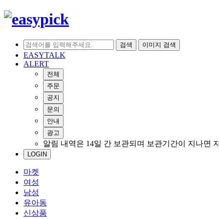
검색
이미지 검색
EASYTALK
ALERT
전체
주문
공지
문의
안내
광고
알림 내역은 14일 간 보관되며 보관기간이 지나면 
LOGIN
마켓
여성
남성
유아동
신상품