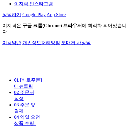
이지픽 인스타그램
상담하기
Google Play
App Store
이지픽은
구글 크롬(Chrome) 브라우저
에 최적화 되어있습니
다.
이용약관
개인정보처리방침
도매처 사장님
01
[바로주문]
메뉴클릭
02
주문서
작성
03
주문 및
결제
04
익일 오전
상품 수령!