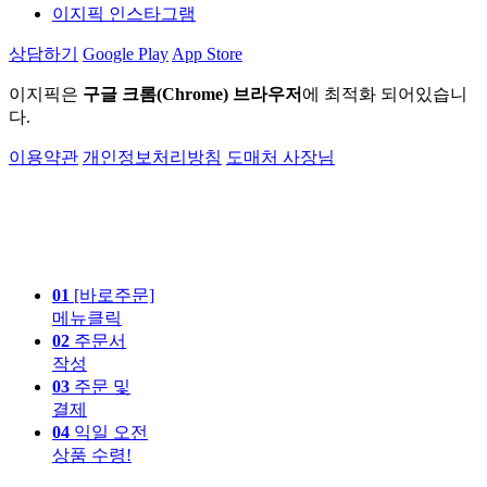
이지픽 인스타그램
상담하기
Google Play
App Store
이지픽은
구글 크롬(Chrome) 브라우저
에 최적화 되어있습니
다.
이용약관
개인정보처리방침
도매처 사장님
01
[바로주문]
메뉴클릭
02
주문서
작성
03
주문 및
결제
04
익일 오전
상품 수령!