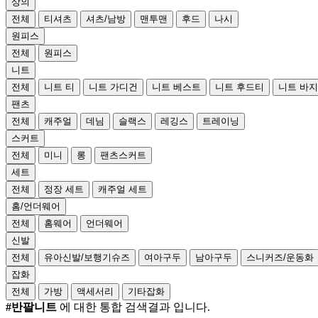
상의
전체
티셔츠
셔츠/남방
맨투맨
후드
나시
원피스
전체
원피스
니트
전체
니트 티
니트 가디건
니트 베스트
니트 후드티
니트 바지
팬츠
전체
캐주얼
데님
슬랙스
레깅스
트레이닝
스커트
전체
미니
롱
팬츠스커트
세트
전체
정장 세트
캐주얼 세트
홈/언더웨어
전체
홈웨어
언더웨어
신발
전체
유아신발/보행기슈즈
여아구두
남아구두
스니커즈/운동화
잡화
전체
가방
액세서리
기타잡화
#반팔니트
에 대한 통합 검색결과 입니다.