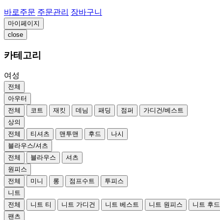
바로주문
주문관리
장바구니
마이페이지
close
카테고리
여성
전체
아우터
전체
코트
재킷
데님
패딩
점퍼
가디건/베스트
상의
전체
티셔츠
맨투맨
후드
나시
블라우스/셔츠
전체
블라우스
셔츠
원피스
전체
미니
롱
점프수트
투피스
니트
전체
니트 티
니트 가디건
니트 베스트
니트 원피스
니트 후
팬츠