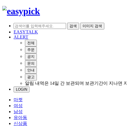
검색
이미지 검색
EASYTALK
ALERT
전체
주문
공지
문의
안내
광고
알림 내역은 14일 간 보관되며 보관기간이 지나면 
LOGIN
마켓
여성
남성
유아동
신상품