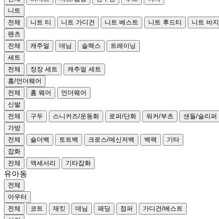
니트
전체
니트 티
니트 가디건
니트 베스트
니트 후드티
니트 바지
팬츠
전체
캐주얼
데님
슬랙스
트레이닝
세트
전체
정장 세트
캐주얼 세트
홈/언더웨어
전체
홈 웨어
언더웨어
신발
전체
구두
스니커즈/운동화
로퍼/단화
워커/부츠
샌들/슬리퍼
가방
전체
숄더백
토트백
크로스/메신저백
백팩
기타
잡화
전체
액세서리
기타잡화
유아동
전체
아우터
전체
코트
재킷
데님
패딩
점퍼
가디건/베스트