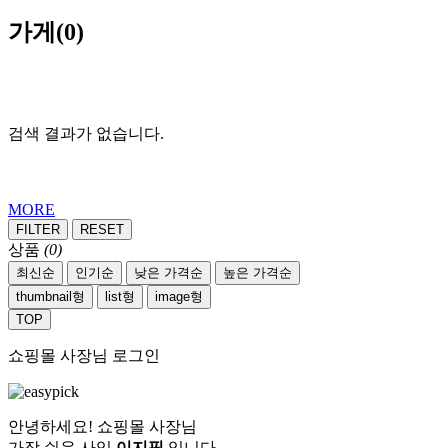
가게
(0)
검색 결과가 없습니다.
MORE
FILTER
RESET
상품
(0)
최신순
인기순
낮은 가격순
높은 가격순
thumbnail형
list형
image형
TOP
쇼핑몰 사장님 로그인
안녕하세요! 쇼핑몰 사장님
가장 쉬운 사입
이지픽
입니다.