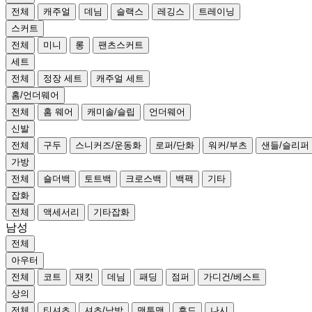
전체
캐주얼
데님
슬랙스
레깅스
트레이닝
스커트
전체
미니
롱
팬츠스커트
세트
전체
정장 세트
캐주얼 세트
홈/언더웨어
전체
홈 웨어
캐미솔/슬립
언더웨어
신발
전체
구두
스니커즈/운동화
로퍼/단화
워커/부츠
샌들/슬리퍼
가방
전체
숄더백
토트백
크로스백
백팩
기타
잡화
전체
액세서리
기타잡화
남성
전체
아우터
전체
코트
재킷
데님
패딩
점퍼
가디건/베스트
상의
전체
티셔츠
셔츠/남방
맨투맨
후드
나시