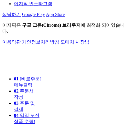
이지픽 인스타그램
상담하기
Google Play
App Store
이지픽은
구글 크롬(Chrome) 브라우저
에 최적화 되어있습니
다.
이용약관
개인정보처리방침
도매처 사장님
01
[바로주문]
메뉴클릭
02
주문서
작성
03
주문 및
결제
04
익일 오전
상품 수령!