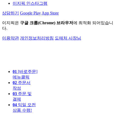
이지픽 인스타그램
상담하기
Google Play
App Store
이지픽은
구글 크롬(Chrome) 브라우저
에 최적화 되어있습니
다.
이용약관
개인정보처리방침
도매처 사장님
01
[바로주문]
메뉴클릭
02
주문서
작성
03
주문 및
결제
04
익일 오전
상품 수령!