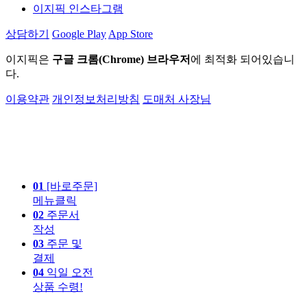
이지픽 인스타그램
상담하기
Google Play
App Store
이지픽은
구글 크롬(Chrome) 브라우저
에 최적화 되어있습니
다.
이용약관
개인정보처리방침
도매처 사장님
01
[바로주문]
메뉴클릭
02
주문서
작성
03
주문 및
결제
04
익일 오전
상품 수령!