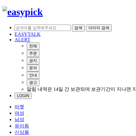
검색
이미지 검색
EASYTALK
ALERT
전체
주문
공지
문의
안내
광고
알림 내역은 14일 간 보관되며 보관기간이 지나면 
LOGIN
마켓
여성
남성
유아동
신상품