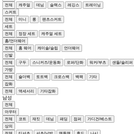
전체
캐주얼
데님
슬랙스
레깅스
트레이닝
스커트
전체
미니
롱
팬츠스커트
세트
전체
정장 세트
캐주얼 세트
홈/언더웨어
전체
홈 웨어
캐미솔/슬립
언더웨어
신발
전체
구두
스니커즈/운동화
로퍼/단화
워커/부츠
샌들/슬리퍼
가방
전체
숄더백
토트백
크로스백
백팩
기타
잡화
전체
액세서리
기타잡화
남성
전체
아우터
전체
코트
재킷
데님
패딩
점퍼
가디건/베스트
상의
전체
티셔츠
셔츠/남방
맨투맨
후드
나시