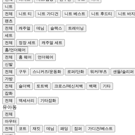
니트
전체
니트 티
니트 가디건
니트 베스트
니트 후드티
니트 바지
팬츠
전체
캐주얼
데님
슬랙스
트레이닝
세트
전체
정장 세트
캐주얼 세트
홈/언더웨어
전체
홈 웨어
언더웨어
신발
전체
구두
스니커즈/운동화
로퍼/단화
워커/부츠
샌들/슬리퍼
가방
전체
숄더백
토트백
크로스/메신저백
백팩
기타
잡화
전체
액세서리
기타잡화
유아동
전체
아우터
전체
코트
재킷
데님
패딩
점퍼
가디건/베스트