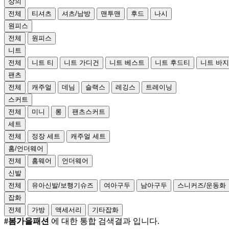
상의
전체
티셔츠
셔츠/남방
맨투맨
후드
나시
원피스
전체
원피스
니트
전체
니트 티
니트 가디건
니트 베스트
니트 후드티
니트 바지
팬츠
전체
캐주얼
데님
슬랙스
레깅스
트레이닝
스커트
전체
미니
롱
팬츠스커트
세트
전체
정장 세트
캐주얼 세트
홈/언더웨어
전체
홈웨어
언더웨어
신발
전체
유아신발/보행기슈즈
여아구두
남아구두
스니커즈/운동화
잡화
전체
가방
액세서리
기타잡화
#봄가을패션
에 대한 통합 검색결과 입니다.