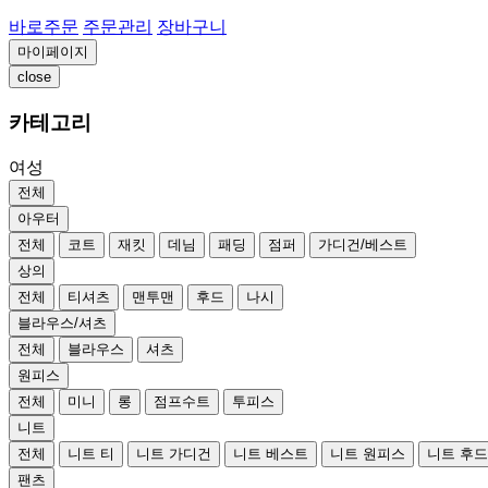
바로주문
주문관리
장바구니
마이페이지
close
카테고리
여성
전체
아우터
전체
코트
재킷
데님
패딩
점퍼
가디건/베스트
상의
전체
티셔츠
맨투맨
후드
나시
블라우스/셔츠
전체
블라우스
셔츠
원피스
전체
미니
롱
점프수트
투피스
니트
전체
니트 티
니트 가디건
니트 베스트
니트 원피스
니트 후
팬츠