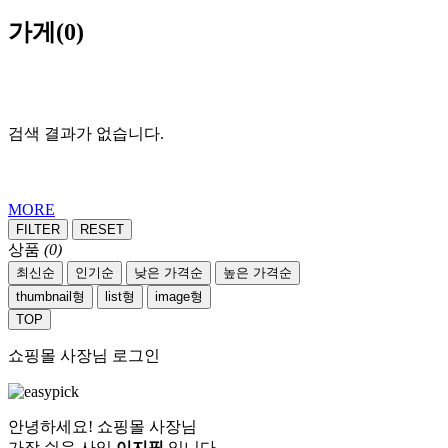
가게
(0)
검색 결과가 없습니다.
MORE
FILTER
RESET
상품
(0)
최신순
인기순
낮은 가격순
높은 가격순
thumbnail형
list형
image형
TOP
쇼핑몰 사장님 로그인
안녕하세요! 쇼핑몰 사장님
가장 쉬운 사입
이지픽
입니다.