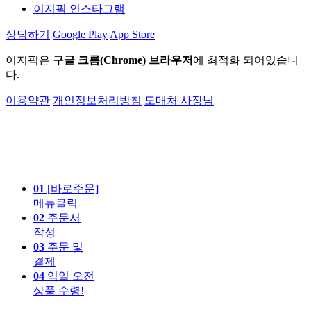
이지픽 인스타그램
상담하기
Google Play
App Store
이지픽은
구글 크롬(Chrome) 브라우저
에 최적화 되어있습니
다.
이용약관
개인정보처리방침
도매처 사장님
01
[바로주문]
메뉴클릭
02
주문서
작성
03
주문 및
결제
04
익일 오전
상품 수령!