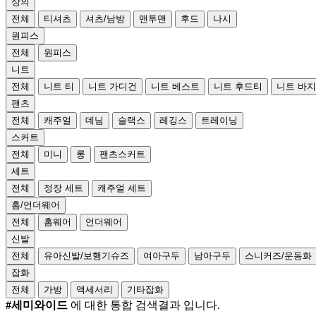
상의
전체
티셔츠
셔츠/남방
맨투맨
후드
나시
원피스
전체
원피스
니트
전체
니트 티
니트 가디건
니트 베스트
니트 후드티
니트 바지
팬츠
전체
캐주얼
데님
슬랙스
레깅스
트레이닝
스커트
전체
미니
롱
팬츠스커트
세트
전체
정장 세트
캐주얼 세트
홈/언더웨어
전체
홈웨어
언더웨어
신발
전체
유아신발/보행기슈즈
여아구두
남아구두
스니커즈/운동화
잡화
전체
가방
액세서리
기타잡화
#세미와이드
에 대한 통합 검색결과 입니다.