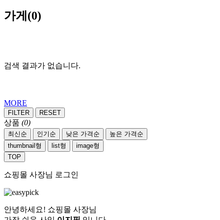
가게
(0)
검색 결과가 없습니다.
MORE
FILTER
RESET
상품
(0)
최신순
인기순
낮은 가격순
높은 가격순
thumbnail형
list형
image형
TOP
쇼핑몰 사장님 로그인
안녕하세요! 쇼핑몰 사장님
가장 쉬운 사입
이지픽
입니다.