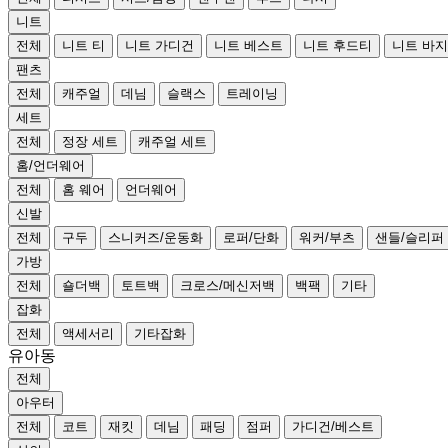
니트
전체
니트 티
니트 가디건
니트 베스트
니트 후드티
니트 바지
팬츠
전체
캐주얼
데님
슬랙스
트레이닝
세트
전체
정장 세트
캐주얼 세트
홈/언더웨어
전체
홈 웨어
언더웨어
신발
전체
구두
스니커즈/운동화
로퍼/단화
워커/부츠
샌들/슬리퍼
가방
전체
숄더백
토트백
크로스/메신저백
백팩
기타
잡화
전체
액세서리
기타잡화
유아동
전체
아우터
전체
코트
재킷
데님
패딩
점퍼
가디건/베스트