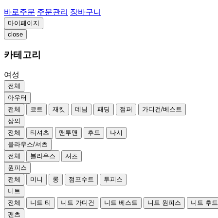
바로주문
주문관리
장바구니
마이페이지
close
카테고리
여성
전체
아우터
전체
코트
재킷
데님
패딩
점퍼
가디건/베스트
상의
전체
티셔츠
맨투맨
후드
나시
블라우스/셔츠
전체
블라우스
셔츠
원피스
전체
미니
롱
점프수트
투피스
니트
전체
니트 티
니트 가디건
니트 베스트
니트 원피스
니트 후
팬츠