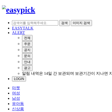
검색
이미지 검색
EASYTALK
ALERT
전체
주문
공지
문의
안내
광고
알림 내역은 14일 간 보관되며 보관기간이 지나면 
LOGIN
마켓
여성
남성
유아동
신상품