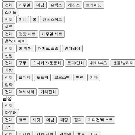
전체
캐주얼
데님
슬랙스
레깅스
트레이닝
스커트
전체
미니
롱
팬츠스커트
세트
전체
정장 세트
캐주얼 세트
홈/언더웨어
전체
홈 웨어
캐미솔/슬립
언더웨어
신발
전체
구두
스니커즈/운동화
로퍼/단화
워커/부츠
샌들/슬리퍼
가방
전체
숄더백
토트백
크로스백
백팩
기타
잡화
전체
액세서리
기타잡화
남성
전체
아우터
전체
코트
재킷
데님
패딩
점퍼
가디건/베스트
상의
전체
티셔츠
셔츠/남방
맨투맨
후드
나시