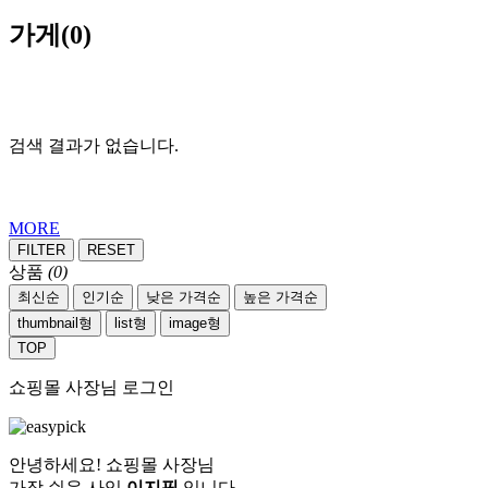
가게
(0)
검색 결과가 없습니다.
MORE
FILTER
RESET
상품
(0)
최신순
인기순
낮은 가격순
높은 가격순
thumbnail형
list형
image형
TOP
쇼핑몰 사장님 로그인
안녕하세요! 쇼핑몰 사장님
가장 쉬운 사입
이지픽
입니다.