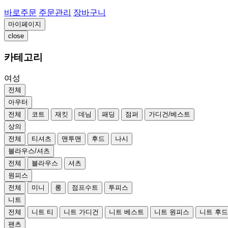
바로주문
주문관리
장바구니
마이페이지
close
카테고리
여성
전체
아우터
전체
코트
재킷
데님
패딩
점퍼
가디건/베스트
상의
전체
티셔츠
맨투맨
후드
나시
블라우스/셔츠
전체
블라우스
셔츠
원피스
전체
미니
롱
점프수트
투피스
니트
전체
니트 티
니트 가디건
니트 베스트
니트 원피스
니트 후
팬츠