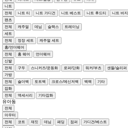
니트
전체
니트 티
니트 가디건
니트 베스트
니트 후드티
니트 바지
팬츠
전체
캐주얼
데님
슬랙스
트레이닝
세트
전체
정장 세트
캐주얼 세트
홈/언더웨어
전체
홈 웨어
언더웨어
신발
전체
구두
스니커즈/운동화
로퍼/단화
워커/부츠
샌들/슬리퍼
가방
전체
숄더백
토트백
크로스/메신저백
백팩
기타
잡화
전체
액세서리
기타잡화
유아동
전체
아우터
전체
코트
재킷
데님
패딩
점퍼
가디건/베스트