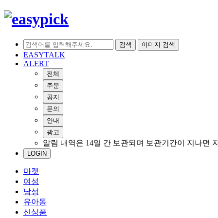
검색
이미지 검색
EASYTALK
ALERT
전체
주문
공지
문의
안내
광고
알림 내역은 14일 간 보관되며 보관기간이 지나면 
LOGIN
마켓
여성
남성
유아동
신상품