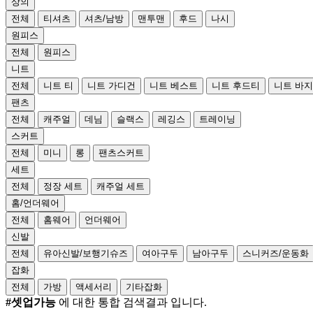
상의
전체
티셔츠
셔츠/남방
맨투맨
후드
나시
원피스
전체
원피스
니트
전체
니트 티
니트 가디건
니트 베스트
니트 후드티
니트 바지
팬츠
전체
캐주얼
데님
슬랙스
레깅스
트레이닝
스커트
전체
미니
롱
팬츠스커트
세트
전체
정장 세트
캐주얼 세트
홈/언더웨어
전체
홈웨어
언더웨어
신발
전체
유아신발/보행기슈즈
여아구두
남아구두
스니커즈/운동화
잡화
전체
가방
액세서리
기타잡화
#셋업가능
에 대한 통합 검색결과 입니다.