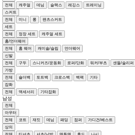
전체
캐주얼
데님
슬랙스
레깅스
트레이닝
스커트
전체
미니
롱
팬츠스커트
세트
전체
정장 세트
캐주얼 세트
홈/언더웨어
전체
홈 웨어
캐미솔/슬립
언더웨어
신발
전체
구두
스니커즈/운동화
로퍼/단화
워커/부츠
샌들/슬리퍼
가방
전체
숄더백
토트백
크로스백
백팩
기타
잡화
전체
액세서리
기타잡화
남성
전체
아우터
전체
코트
재킷
데님
패딩
점퍼
가디건/베스트
상의
전체
티셔츠
셔츠/남방
맨투맨
후드
나시