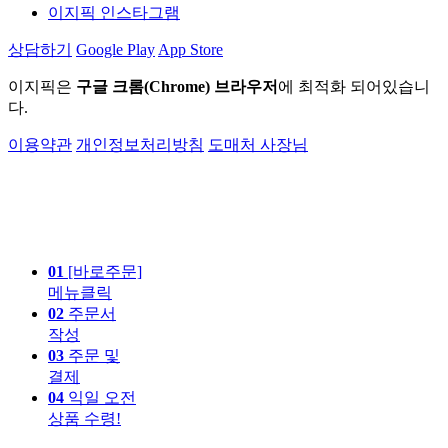
이지픽 인스타그램
상담하기
Google Play
App Store
이지픽은
구글 크롬(Chrome) 브라우저
에 최적화 되어있습니
다.
이용약관
개인정보처리방침
도매처 사장님
01
[바로주문]
메뉴클릭
02
주문서
작성
03
주문 및
결제
04
익일 오전
상품 수령!