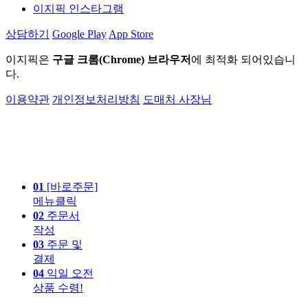
이지픽 인스타그램
상담하기
Google Play
App Store
이지픽은
구글 크롬(Chrome) 브라우저
에 최적화 되어있습니
다.
이용약관
개인정보처리방침
도매처 사장님
01
[바로주문]
메뉴클릭
02
주문서
작성
03
주문 및
결제
04
익일 오전
상품 수령!