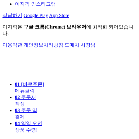
이지픽 인스타그램
상담하기
Google Play
App Store
이지픽은
구글 크롬(Chrome) 브라우저
에 최적화 되어있습니
다.
이용약관
개인정보처리방침
도매처 사장님
01
[바로주문]
메뉴클릭
02
주문서
작성
03
주문 및
결제
04
익일 오전
상품 수령!