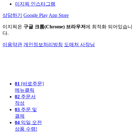
이지픽 인스타그램
상담하기
Google Play
App Store
이지픽은
구글 크롬(Chrome) 브라우저
에 최적화 되어있습니
다.
이용약관
개인정보처리방침
도매처 사장님
01
[바로주문]
메뉴클릭
02
주문서
작성
03
주문 및
결제
04
익일 오전
상품 수령!