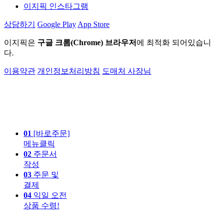
이지픽 인스타그램
상담하기
Google Play
App Store
이지픽은
구글 크롬(Chrome) 브라우저
에 최적화 되어있습니
다.
이용약관
개인정보처리방침
도매처 사장님
01
[바로주문]
메뉴클릭
02
주문서
작성
03
주문 및
결제
04
익일 오전
상품 수령!