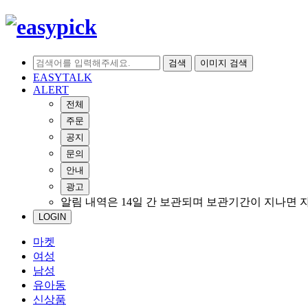
검색
이미지 검색
EASYTALK
ALERT
전체
주문
공지
문의
안내
광고
알림 내역은 14일 간 보관되며 보관기간이 지나면 
LOGIN
마켓
여성
남성
유아동
신상품