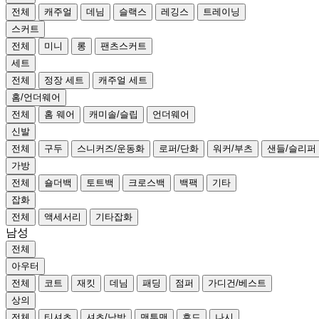
전체
캐주얼
데님
슬랙스
레깅스
트레이닝
스커트
전체
미니
롱
팬츠스커트
세트
전체
정장 세트
캐주얼 세트
홈/언더웨어
전체
홈 웨어
캐미솔/슬립
언더웨어
신발
전체
구두
스니커즈/운동화
로퍼/단화
워커/부츠
샌들/슬리퍼
가방
전체
숄더백
토트백
크로스백
백팩
기타
잡화
전체
액세서리
기타잡화
남성
전체
아우터
전체
코트
재킷
데님
패딩
점퍼
가디건/베스트
상의
전체
티셔츠
셔츠/남방
맨투맨
후드
나시