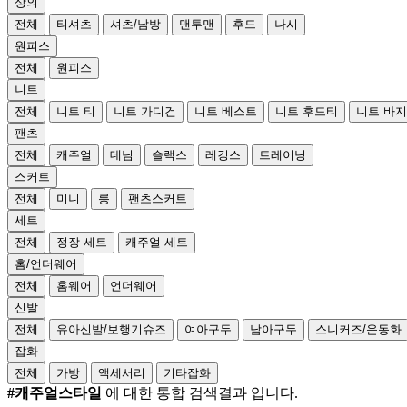
상의
전체
티셔츠
셔츠/남방
맨투맨
후드
나시
원피스
전체
원피스
니트
전체
니트 티
니트 가디건
니트 베스트
니트 후드티
니트 바지
팬츠
전체
캐주얼
데님
슬랙스
레깅스
트레이닝
스커트
전체
미니
롱
팬츠스커트
세트
전체
정장 세트
캐주얼 세트
홈/언더웨어
전체
홈웨어
언더웨어
신발
전체
유아신발/보행기슈즈
여아구두
남아구두
스니커즈/운동화
잡화
전체
가방
액세서리
기타잡화
#캐주얼스타일
에 대한 통합 검색결과 입니다.