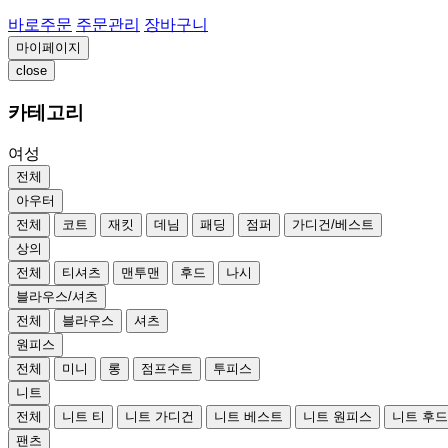
바로주문
주문관리
장바구니
마이페이지
close
카테고리
여성
전체
아우터
전체
코트
재킷
데님
패딩
점퍼
가디건/베스트
상의
전체
티셔츠
맨투맨
후드
나시
블라우스/셔츠
전체
블라우스
셔츠
원피스
전체
미니
롱
점프수트
투피스
니트
전체
니트 티
니트 가디건
니트 베스트
니트 원피스
니트 후
팬츠