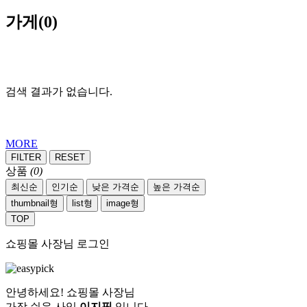
가게
(0)
검색 결과가 없습니다.
MORE
FILTER
RESET
상품
(0)
최신순
인기순
낮은 가격순
높은 가격순
thumbnail형
list형
image형
TOP
쇼핑몰 사장님 로그인
안녕하세요! 쇼핑몰 사장님
가장 쉬운 사입
이지픽
입니다.