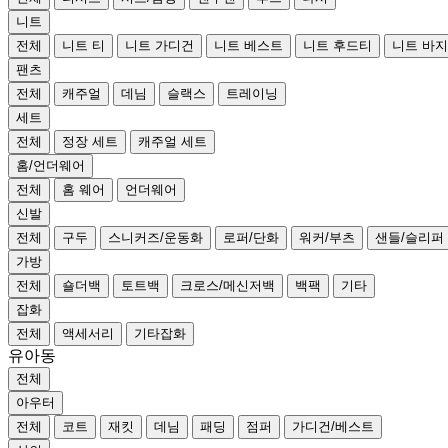
니트
전체
니트 티
니트 가디건
니트 베스트
니트 후드티
니트 바지
팬츠
전체
캐주얼
데님
슬랙스
트레이닝
세트
전체
정장 세트
캐주얼 세트
홈/언더웨어
전체
홈 웨어
언더웨어
신발
전체
구두
스니커즈/운동화
로퍼/단화
워커/부츠
샌들/슬리퍼
가방
전체
숄더백
토트백
크로스/메신저백
백팩
기타
잡화
전체
액세서리
기타잡화
유아동
전체
아우터
전체
코트
재킷
데님
패딩
점퍼
가디건/베스트