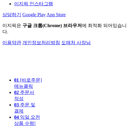
이지픽 인스타그램
상담하기
Google Play
App Store
이지픽은
구글 크롬(Chrome) 브라우저
에 최적화 되어있습니
다.
이용약관
개인정보처리방침
도매처 사장님
01
[바로주문]
메뉴클릭
02
주문서
작성
03
주문 및
결제
04
익일 오전
상품 수령!