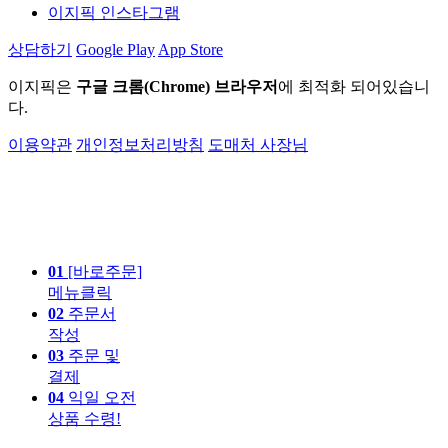
이지픽 인스타그램
상담하기
Google Play
App Store
이지픽은
구글 크롬(Chrome) 브라우저
에 최적화 되어있습니
다.
이용약관
개인정보처리방침
도매처 사장님
01
[바로주문]
메뉴클릭
02
주문서
작성
03
주문 및
결제
04
익일 오전
상품 수령!