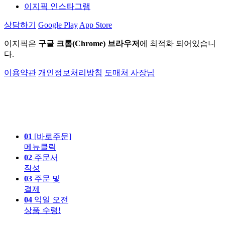
이지픽 인스타그램
상담하기
Google Play
App Store
이지픽은
구글 크롬(Chrome) 브라우저
에 최적화 되어있습니
다.
이용약관
개인정보처리방침
도매처 사장님
01
[바로주문]
메뉴클릭
02
주문서
작성
03
주문 및
결제
04
익일 오전
상품 수령!