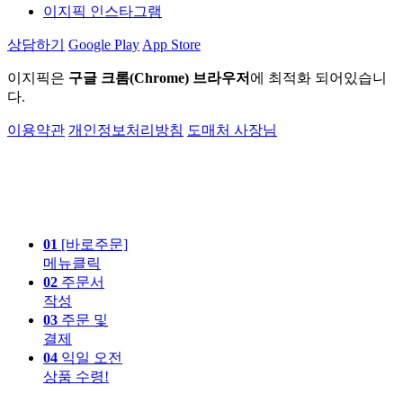
이지픽 인스타그램
상담하기
Google Play
App Store
이지픽은
구글 크롬(Chrome) 브라우저
에 최적화 되어있습니
다.
이용약관
개인정보처리방침
도매처 사장님
01
[바로주문]
메뉴클릭
02
주문서
작성
03
주문 및
결제
04
익일 오전
상품 수령!