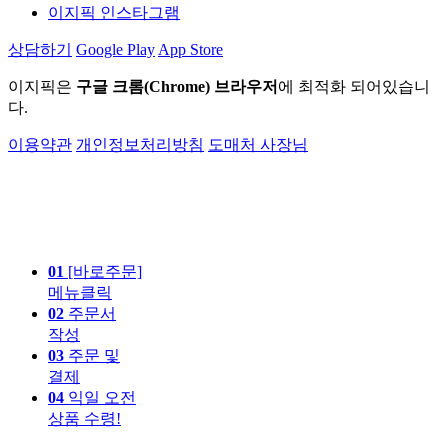
이지픽 인스타그램
상담하기
Google Play
App Store
이지픽은
구글 크롬(Chrome) 브라우저
에 최적화 되어있습니
다.
이용약관
개인정보처리방침
도매처 사장님
01
[바로주문]
메뉴클릭
02
주문서
작성
03
주문 및
결제
04
익일 오전
상품 수령!