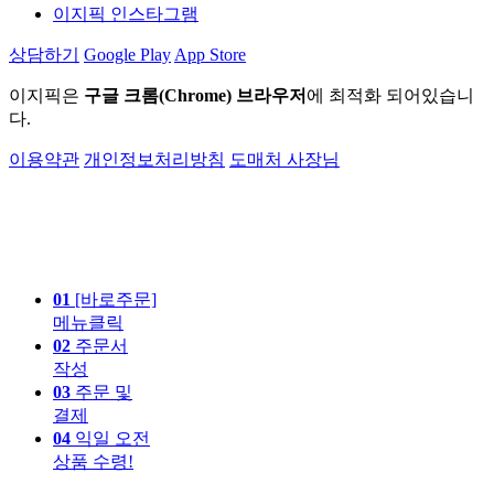
이지픽 인스타그램
상담하기
Google Play
App Store
이지픽은
구글 크롬(Chrome) 브라우저
에 최적화 되어있습니
다.
이용약관
개인정보처리방침
도매처 사장님
01
[바로주문]
메뉴클릭
02
주문서
작성
03
주문 및
결제
04
익일 오전
상품 수령!