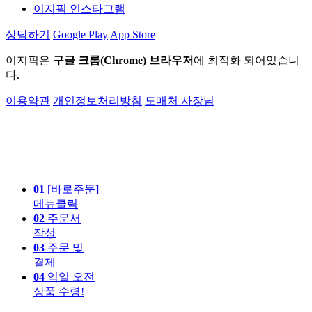
이지픽 인스타그램
상담하기
Google Play
App Store
이지픽은
구글 크롬(Chrome) 브라우저
에 최적화 되어있습니
다.
이용약관
개인정보처리방침
도매처 사장님
01
[바로주문]
메뉴클릭
02
주문서
작성
03
주문 및
결제
04
익일 오전
상품 수령!