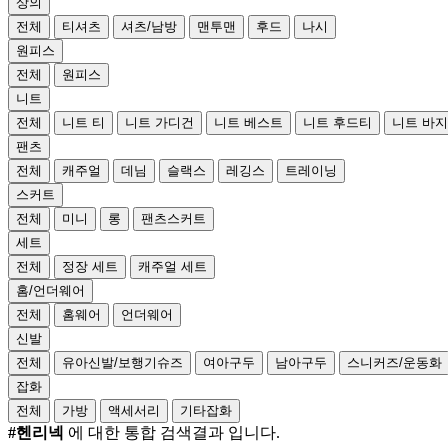
상의
전체
티셔츠
셔츠/남방
맨투맨
후드
나시
원피스
전체
원피스
니트
전체
니트 티
니트 가디건
니트 베스트
니트 후드티
니트 바지
팬츠
전체
캐주얼
데님
슬랙스
레깅스
트레이닝
스커트
전체
미니
롱
팬츠스커트
세트
전체
정장 세트
캐주얼 세트
홈/언더웨어
전체
홈웨어
언더웨어
신발
전체
유아신발/보행기슈즈
여아구두
남아구두
스니커즈/운동화
잡화
전체
가방
액세서리
기타잡화
#헨리넥
에 대한 통합 검색결과 입니다.