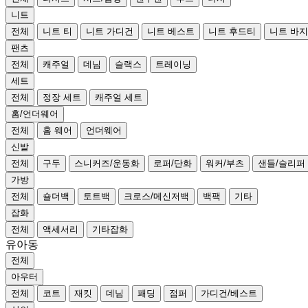
니트
전체
니트 티
니트 가디건
니트 베스트
니트 후드티
니트 바지
팬츠
전체
캐주얼
데님
슬랙스
트레이닝
세트
전체
정장 세트
캐주얼 세트
홈/언더웨어
전체
홈 웨어
언더웨어
신발
전체
구두
스니커즈/운동화
로퍼/단화
워커/부츠
샌들/슬리퍼
가방
전체
숄더백
토트백
크로스/메신저백
백팩
기타
잡화
전체
액세서리
기타잡화
유아동
전체
아우터
전체
코트
재킷
데님
패딩
점퍼
가디건/베스트