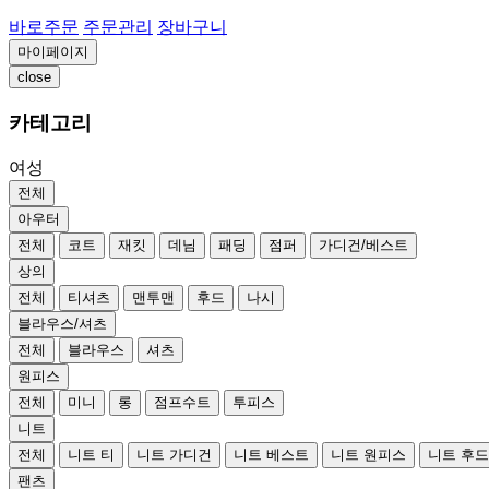
바로주문
주문관리
장바구니
마이페이지
close
카테고리
여성
전체
아우터
전체
코트
재킷
데님
패딩
점퍼
가디건/베스트
상의
전체
티셔츠
맨투맨
후드
나시
블라우스/셔츠
전체
블라우스
셔츠
원피스
전체
미니
롱
점프수트
투피스
니트
전체
니트 티
니트 가디건
니트 베스트
니트 원피스
니트 후
팬츠