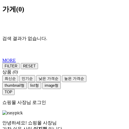
가게
(0)
검색 결과가 없습니다.
MORE
FILTER
RESET
상품
(0)
최신순
인기순
낮은 가격순
높은 가격순
thumbnail형
list형
image형
TOP
쇼핑몰 사장님 로그인
안녕하세요! 쇼핑몰 사장님
가장 쉬운 사입
이지픽
입니다.