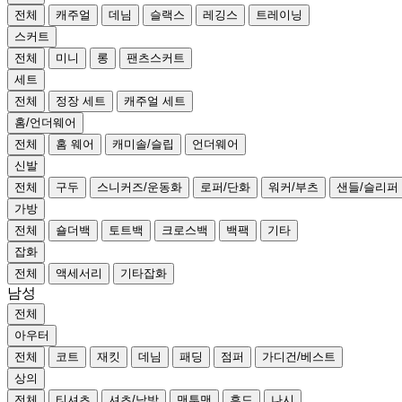
전체
캐주얼
데님
슬랙스
레깅스
트레이닝
스커트
전체
미니
롱
팬츠스커트
세트
전체
정장 세트
캐주얼 세트
홈/언더웨어
전체
홈 웨어
캐미솔/슬립
언더웨어
신발
전체
구두
스니커즈/운동화
로퍼/단화
워커/부츠
샌들/슬리퍼
가방
전체
숄더백
토트백
크로스백
백팩
기타
잡화
전체
액세서리
기타잡화
남성
전체
아우터
전체
코트
재킷
데님
패딩
점퍼
가디건/베스트
상의
전체
티셔츠
셔츠/남방
맨투맨
후드
나시