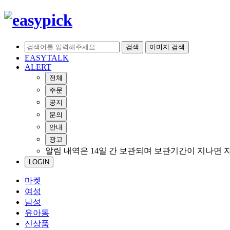
검색
이미지 검색
EASYTALK
ALERT
전체
주문
공지
문의
안내
광고
알림 내역은 14일 간 보관되며 보관기간이 지나면 
LOGIN
마켓
여성
남성
유아동
신상품