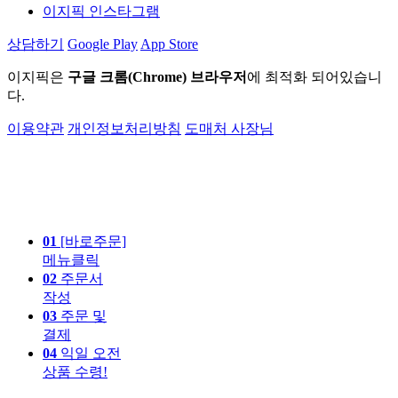
이지픽 인스타그램
상담하기
Google Play
App Store
이지픽은
구글 크롬(Chrome) 브라우저
에 최적화 되어있습니
다.
이용약관
개인정보처리방침
도매처 사장님
01
[바로주문]
메뉴클릭
02
주문서
작성
03
주문 및
결제
04
익일 오전
상품 수령!