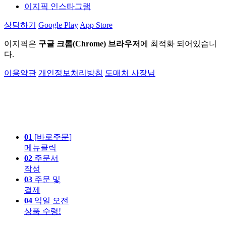
이지픽 인스타그램
상담하기
Google Play
App Store
이지픽은
구글 크롬(Chrome) 브라우저
에 최적화 되어있습니
다.
이용약관
개인정보처리방침
도매처 사장님
01
[바로주문]
메뉴클릭
02
주문서
작성
03
주문 및
결제
04
익일 오전
상품 수령!