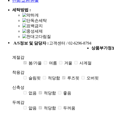
반품/교환/환불
세탁방법 :
A/S정보 및 담당자 :
고객센터 / 02-6296-8794
상품부가정
계절감
봄/가을
여름
겨울
사계절
착용감
슬림핏
적당함
루즈핏
오버핏
신축성
없음
적당함
좋음
두께감
얇음
적당함
두꺼움