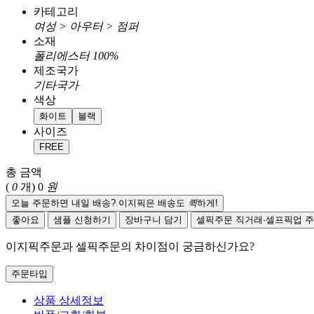
카테고리
여성 > 아우터 > 점퍼
소재
폴리에스터 100%
제조국가
기타국가
색상
화이트
블랙
사이즈
FREE
총 금액
(
0
개)
0
원
오늘 주문하면 내일 배송? 이지픽은 배송도
퀵
하게!
좋아요
샘플 신청하기
장바구니 담기
셀픽주문
직거래·셀프픽업 
이지픽주문과 셀픽주문의 차이점이 궁금하신가요?
주문타입
상품 상세정보