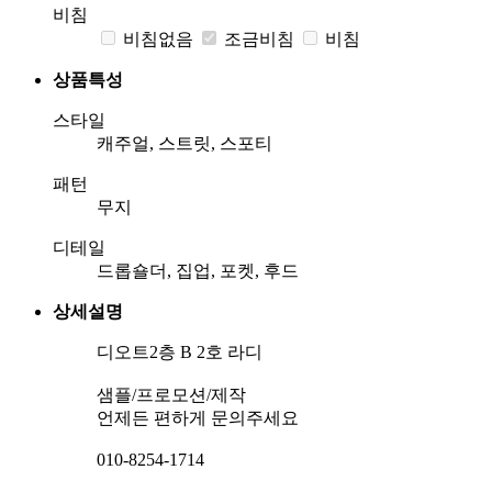
비침
비침없음
조금비침
비침
상품특성
스타일
캐주얼, 스트릿, 스포티
패턴
무지
디테일
드롭숄더, 집업, 포켓, 후드
상세설명
디오트2층 B 2호 라디
샘플/프로모션/제작
언제든 편하게 문의주세요