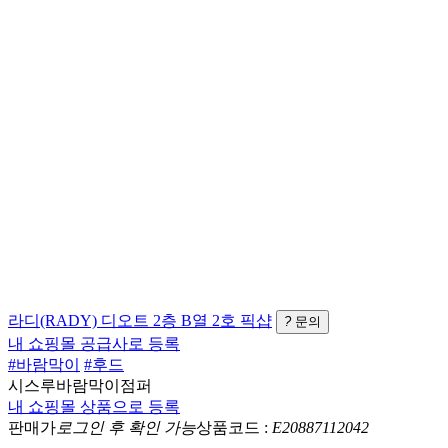
라디(RADY)
디오트 2층 B열 2호
픽샵
?
문의
내 쇼핑몰 공급사로 등록
#바람막이
#후드
시스루바람막이점퍼
내 쇼핑몰 상품으로 등록
판매가
로그인 후 확인 가능
상품코드 :
E20887112042