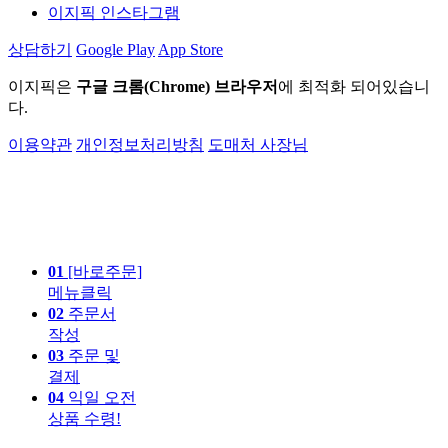
이지픽 인스타그램
상담하기
Google Play
App Store
이지픽은
구글 크롬(Chrome) 브라우저
에 최적화 되어있습니
다.
이용약관
개인정보처리방침
도매처 사장님
01
[바로주문]
메뉴클릭
02
주문서
작성
03
주문 및
결제
04
익일 오전
상품 수령!