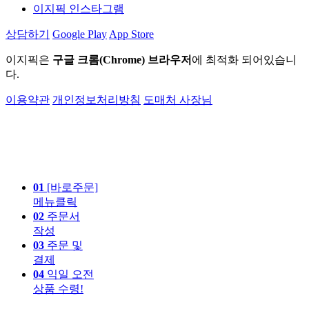
이지픽 인스타그램
상담하기
Google Play
App Store
이지픽은
구글 크롬(Chrome) 브라우저
에 최적화 되어있습니
다.
이용약관
개인정보처리방침
도매처 사장님
01
[바로주문]
메뉴클릭
02
주문서
작성
03
주문 및
결제
04
익일 오전
상품 수령!