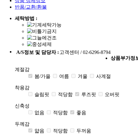
상품 상세정보
반품/교환/환불
세탁방법 :
A/S정보 및 담당자 :
고객센터 / 02-6296-8794
상품부가정
계절감
봄/가을
여름
겨울
사계절
착용감
슬림핏
적당함
루즈핏
오버핏
신축성
없음
적당함
좋음
두께감
얇음
적당함
두꺼움