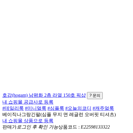
호감(hogam)
남평화 2층 라열 150호
픽샵
?
문의
내 쇼핑몰 공급사로 등록
#데일리룩
#미니멀룩
#심플룩
#오늘의코디
#캐주얼룩
베이직나그랑긴팔(심플 무지 면 레글런 오버핏 티셔츠)
내 쇼핑몰 상품으로 등록
판매가
로그인 후 확인 가능
상품코드 :
E22598133322