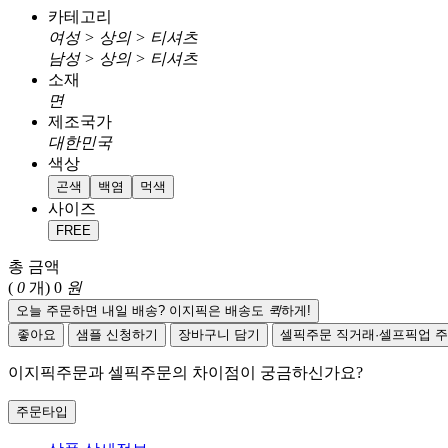
카테고리
여성 > 상의 > 티셔츠
남성 > 상의 > 티셔츠
소재
면
제조국가
대한민국
색상
곤색
백염
먹색
사이즈
FREE
총 금액
(
0
개)
0
원
오늘 주문하면 내일 배송? 이지픽은 배송도
퀵
하게!
좋아요
샘플 신청하기
장바구니 담기
셀픽주문
직거래·셀프픽업 
이지픽주문과 셀픽주문의 차이점이 궁금하신가요?
주문타입