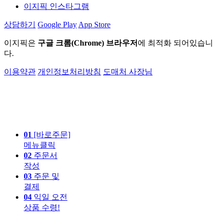
이지픽 인스타그램
상담하기
Google Play
App Store
이지픽은
구글 크롬(Chrome) 브라우저
에 최적화 되어있습니
다.
이용약관
개인정보처리방침
도매처 사장님
01
[바로주문]
메뉴클릭
02
주문서
작성
03
주문 및
결제
04
익일 오전
상품 수령!