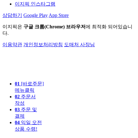
이지픽 인스타그램
상담하기
Google Play
App Store
이지픽은
구글 크롬(Chrome) 브라우저
에 최적화 되어있습니
다.
이용약관
개인정보처리방침
도매처 사장님
01
[바로주문]
메뉴클릭
02
주문서
작성
03
주문 및
결제
04
익일 오전
상품 수령!