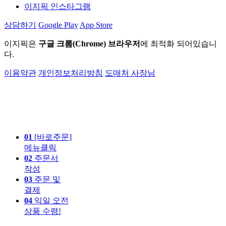
이지픽 인스타그램
상담하기
Google Play
App Store
이지픽은
구글 크롬(Chrome) 브라우저
에 최적화 되어있습니
다.
이용약관
개인정보처리방침
도매처 사장님
01
[바로주문]
메뉴클릭
02
주문서
작성
03
주문 및
결제
04
익일 오전
상품 수령!