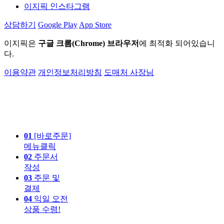
이지픽 인스타그램
상담하기
Google Play
App Store
이지픽은
구글 크롬(Chrome) 브라우저
에 최적화 되어있습니
다.
이용약관
개인정보처리방침
도매처 사장님
01
[바로주문]
메뉴클릭
02
주문서
작성
03
주문 및
결제
04
익일 오전
상품 수령!