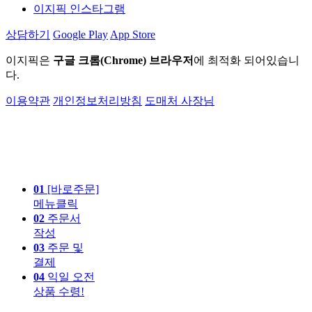
이지픽 인스타그램
상담하기
Google Play
App Store
이지픽은
구글 크롬(Chrome) 브라우저
에 최적화 되어있습니
다.
이용약관
개인정보처리방침
도매처 사장님
01
[바로주문]
메뉴클릭
02
주문서
작성
03
주문 및
결제
04
익일 오전
상품 수령!