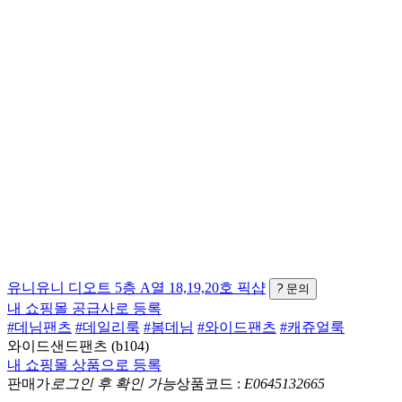
유니유니
디오트 5층 A열 18,19,20호
픽샵
?
문의
내 쇼핑몰 공급사로 등록
#데님팬츠
#데일리룩
#봄데님
#와이드팬츠
#캐쥬얼룩
와이드샌드팬츠 (b104)
내 쇼핑몰 상품으로 등록
판매가
로그인 후 확인 가능
상품코드 :
E0645132665