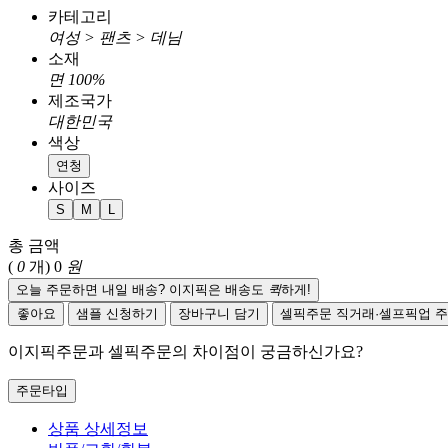
카테고리
여성 > 팬츠 > 데님
소재
면 100%
제조국가
대한민국
색상
연청
사이즈
S
M
L
총 금액
(
0
개)
0
원
오늘 주문하면 내일 배송? 이지픽은 배송도
퀵
하게!
좋아요
샘플 신청하기
장바구니 담기
셀픽주문
직거래·셀프픽업 
이지픽주문과 셀픽주문의 차이점이 궁금하신가요?
주문타입
상품 상세정보