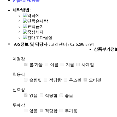
반품/교환/환불
세탁방법 :
A/S정보 및 담당자 :
고객센터 / 02-6296-8794
상품부가정
계절감
봄/가을
여름
겨울
사계절
착용감
슬림핏
적당함
루즈핏
오버핏
신축성
없음
적당함
좋음
두께감
얇음
적당함
두꺼움