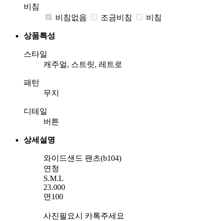
비침
비침없음
조금비침
비침
상품특성
스타일
캐주얼, 스트릿, 레트로
패턴
무지
디테일
버튼
상세설명
와이드샌드 팬츠(b104)
연청
S.M.L
23.000
면100
사진필요시 카톡주세요