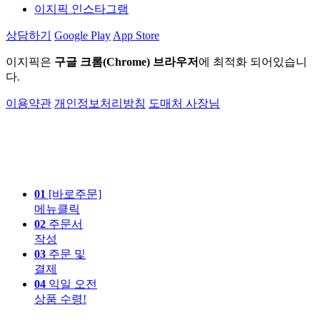
이지픽 인스타그램
상담하기
Google Play
App Store
이지픽은
구글 크롬(Chrome) 브라우저
에 최적화 되어있습니
다.
이용약관
개인정보처리방침
도매처 사장님
01
[바로주문]
메뉴클릭
02
주문서
작성
03
주문 및
결제
04
익일 오전
상품 수령!