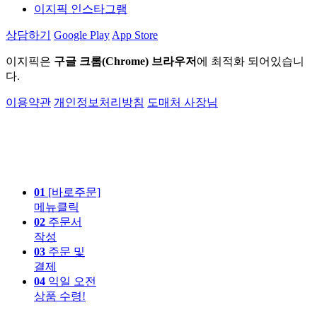
이지픽 인스타그램
상담하기
Google Play
App Store
이지픽은
구글 크롬(Chrome) 브라우저
에 최적화 되어있습니
다.
이용약관
개인정보처리방침
도매처 사장님
01
[바로주문]
메뉴클릭
02
주문서
작성
03
주문 및
결제
04
익일 오전
상품 수령!