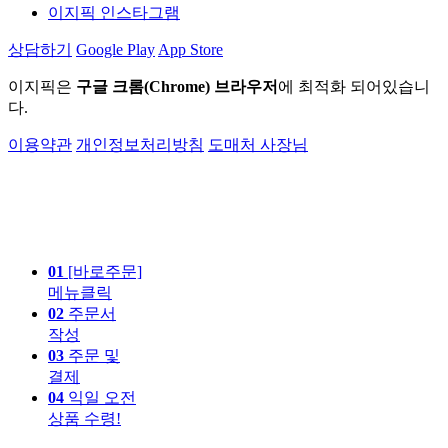
이지픽 인스타그램
상담하기
Google Play
App Store
이지픽은
구글 크롬(Chrome) 브라우저
에 최적화 되어있습니
다.
이용약관
개인정보처리방침
도매처 사장님
01
[바로주문]
메뉴클릭
02
주문서
작성
03
주문 및
결제
04
익일 오전
상품 수령!