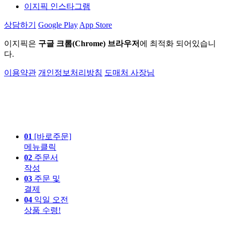
이지픽 인스타그램
상담하기
Google Play
App Store
이지픽은
구글 크롬(Chrome) 브라우저
에 최적화 되어있습니
다.
이용약관
개인정보처리방침
도매처 사장님
01
[바로주문]
메뉴클릭
02
주문서
작성
03
주문 및
결제
04
익일 오전
상품 수령!