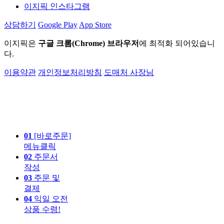
이지픽 인스타그램
상담하기
Google Play
App Store
이지픽은
구글 크롬(Chrome) 브라우저
에 최적화 되어있습니
다.
이용약관
개인정보처리방침
도매처 사장님
01
[바로주문]
메뉴클릭
02
주문서
작성
03
주문 및
결제
04
익일 오전
상품 수령!