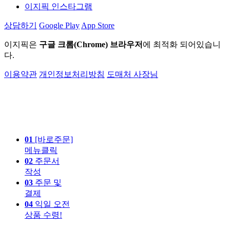
이지픽 인스타그램
상담하기
Google Play
App Store
이지픽은
구글 크롬(Chrome) 브라우저
에 최적화 되어있습니
다.
이용약관
개인정보처리방침
도매처 사장님
01
[바로주문]
메뉴클릭
02
주문서
작성
03
주문 및
결제
04
익일 오전
상품 수령!