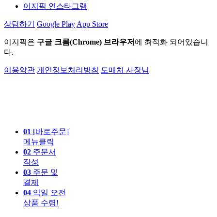
이지픽 인스타그램
상담하기
Google Play
App Store
이지픽은
구글 크롬(Chrome) 브라우저
에 최적화 되어있습니
다.
이용약관
개인정보처리방침
도매처 사장님
01
[바로주문]
메뉴클릭
02
주문서
작성
03
주문 및
결제
04
익일 오전
상품 수령!