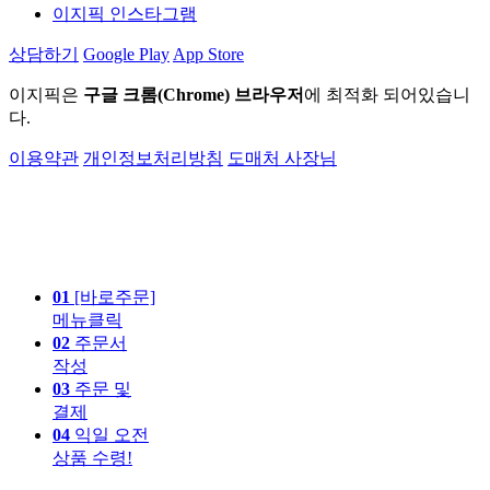
이지픽 인스타그램
상담하기
Google Play
App Store
이지픽은
구글 크롬(Chrome) 브라우저
에 최적화 되어있습니
다.
이용약관
개인정보처리방침
도매처 사장님
01
[바로주문]
메뉴클릭
02
주문서
작성
03
주문 및
결제
04
익일 오전
상품 수령!