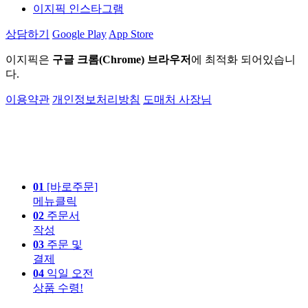
이지픽 인스타그램
상담하기
Google Play
App Store
이지픽은
구글 크롬(Chrome) 브라우저
에 최적화 되어있습니
다.
이용약관
개인정보처리방침
도매처 사장님
01
[바로주문]
메뉴클릭
02
주문서
작성
03
주문 및
결제
04
익일 오전
상품 수령!