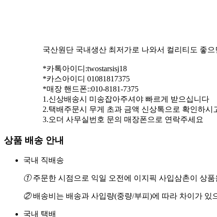
국산원단 국내생산 최저가로 나와서 컬리티도 좋으면
*카톡아이디:twostarsisj18
*카스아이디 01081817375
*매장 핸드폰::010-8181-7375
1.신상배송시 미송잡아주셔야 빠르게 받으십니다
2.택배주문시 무게 초과 금액 신상톡으로 확인하시
3.오더 사무실번호 문의 매장폰으로 연락주세요
상품 배송 안내
국내 직배송
①
주문한 시점으로 익일 오전에 이지픽 사입삼촌이 상품을
②
배송비는 배송과 사입량(중량/부피)에 따라 차이가 있
국내 택배