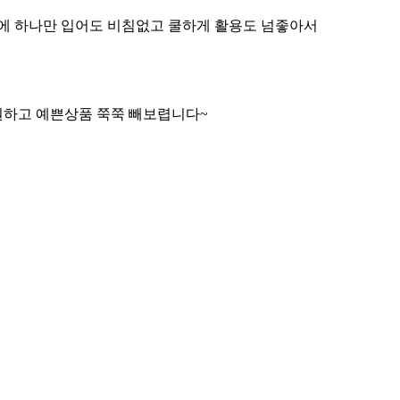
에 하나만 입어도 비침없고 쿨하게 활용도 넘좋아서
원하고 예쁜상품 쭉쭉 빼보렵니다~