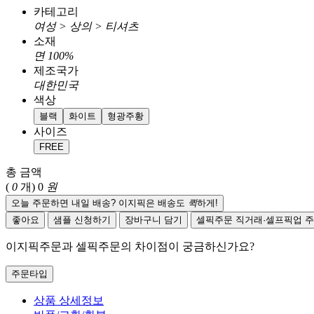
카테고리
여성 > 상의 > 티셔츠
소재
면 100%
제조국가
대한민국
색상
블랙
화이트
형광주황
사이즈
FREE
총 금액
(
0
개)
0
원
오늘 주문하면 내일 배송? 이지픽은 배송도
퀵
하게!
좋아요
샘플 신청하기
장바구니 담기
셀픽주문
직거래·셀프픽업 
이지픽주문과 셀픽주문의 차이점이 궁금하신가요?
주문타입
상품 상세정보