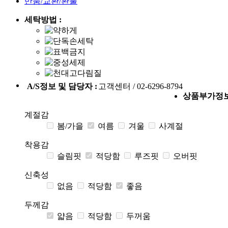
반품/교환/환불
세탁방법 :
A/S정보 및 담당자 :
고객센터 / 02-6296-8794
상품부가정
계절감
봄/가을
여름
겨울
사계절
착용감
슬림핏
적당함
루즈핏
오버핏
신축성
없음
적당함
좋음
두께감
얇음
적당함
두꺼움