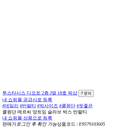
투스타시스
디오트 2층 J열 18호
픽샵
?
문의
내 쇼핑몰 공급사로 등록
#데일리
#반팔티
#빅사이즈
#쿨원단
#핏좋은
쿨원단 메르씨 양트임 슬라브 박스 반팔티
내 쇼핑몰 상품으로 등록
판매가
로그인 후 확인 가능
상품코드 :
E9579103605