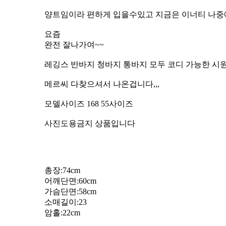
양트임이라 편하게 입을수있고 지금은 이너티 나중
요즘
완전 잘나가여~~
레깅스 반바지 청바지 통바지 모두 코디 가능한 시
메르씨 다찾으셔서 나온겁니다,,,
모델사이즈 168 55사이즈
사진도용금지 상품입니다
총장:74cm
어깨단면:60cm
가슴단면:58cm
소매길이:23
암홀:22cm