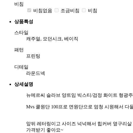
비침
비침없음
조금비침
비침
상품특성
스타일
캐주얼, 모던시크, 베이직
패턴
프린팅
디테일
라운드넥
상세설명
뉴메르씨 슬라브 양트임 빅스티/검정 화이트 형광주황/Fr
Mvs 쿨원단 100프로 면원단으로 엄청 시원해서 
앞뒤 레터링이고 사이즈 넉넉해서 힙커버 옆구리살 
가격받기 좋아요~